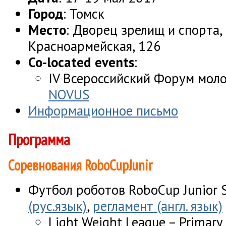
Город
: Томск
Место
: Дворец зрелищ и спорта, г
Красноармейская, 126
Co-located events
:
IV Всероссийский Форум мо
NOVUS
Информационное письмо
Программа
Соревнования RoboCupJunir
Футбол роботов RoboCup Junior S
(рус.язык)
,
регламент (англ. язык)
Light Weight League – Primar