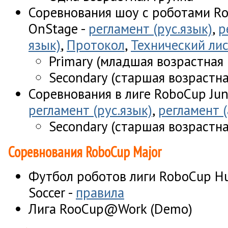
Соревнования шоу с роботами Ro
OnStage -
регламент (рус.язык)
,
р
язык)
,
Протокол
,
Технический ли
Primary (младшая возрастная 
Secondary (старшая возрастна
Соревнования в лиге RoboCup Juni
регламент (рус.язык)
,
регламент (
Secondary (старшая возрастна
Соревнования RoboCup Major
Футбол роботов лиги RoboCup Hu
Soccer -
правила
Лига RooCup@Work (Demo)