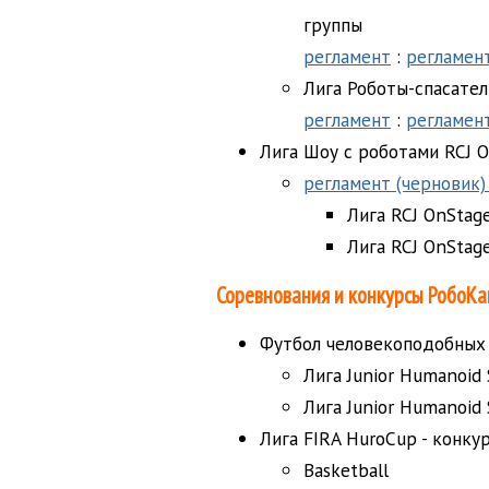
группы
регламент
:
регламент
Лига Роботы-спасатели
регламент
:
регламент
Лига Шоу с роботами RCJ 
регламент (черновик) 
Лига RCJ OnStage
Лига RCJ OnStag
Соревнования и конкурсы РобоКа
Футбол человекоподобных
Лига Junior Humanoid 
Лига Junior Humanoid 
Лига FIRA HuroCup - конк
Basketball