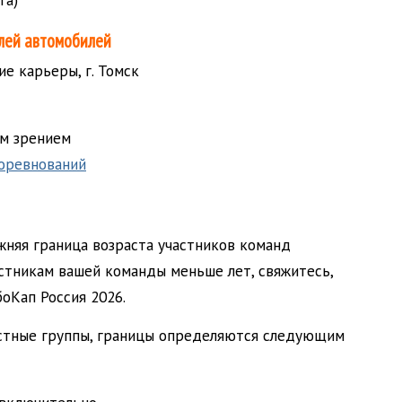
лей автомобилей
е карьеры, г. Томск
им зрением
оревнований
жняя граница возраста участников команд
астникам вашей команды меньше лет, свяжитесь,
оКап Россия 2026.
растные группы, границы определяются следующим