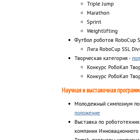
Triple Jump
Marathon
Sprint
Weightlifting
Футбол роботов RoboCup 
Лига RoboCup SSL Div
Творческая категория -
по
Конкурс РобоКап Тво
Конкурс РобоКап Твор
Научная и выставочная программ
Молодежный симпозиум по 
положение
Выставка по робототехнике
компании Инновационного 
Tomsk, партнеры чемпиона