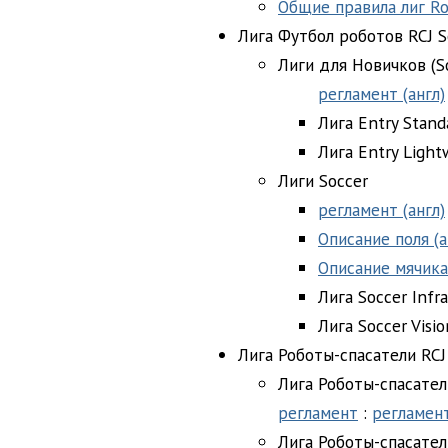
Общие правила лиг Rob
Лига Футбол роботов RCJ S
Лиги для Новичков (So
регламент (англ)
Лига Entry Stand
Лига Entry Light
Лиги Soccer
регламент (англ)
Описание поля (а
Описание мячика 
Лига Soccer Infr
Лига Soccer Visi
Лига Роботы-спасатели RCJ
Лига Роботы-спасател
регламент
:
регламент
Лига Роботы-спасател