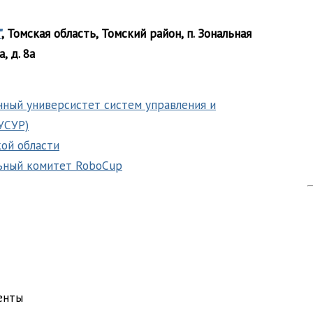
"
, Томская область, Томский район, п. Зональная
, д. 8а
нный универсистет систем управления и
УСУР)
ой области
ьный комитет RoboCup
енты